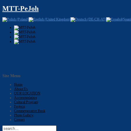
MTT-PeJoh
Site Menu
Home
About Us
OUR LOCATION
Accommodation
Cultural Program
Projects
Commemorative Book
Photo Gallery
Contact