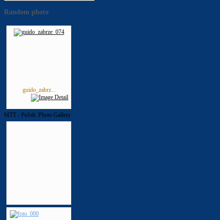
Random photo
guido_zabrz...
MTT - PeJoh: Photo Gallery