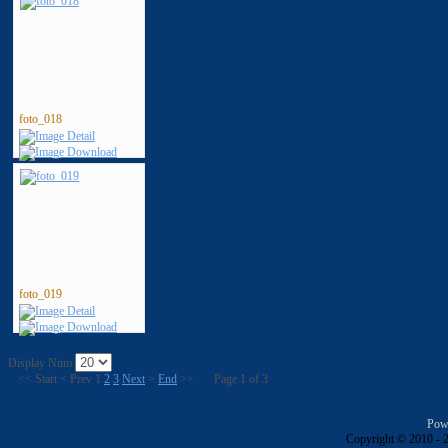
foto_018
foto_019
Display Num
<<
Start
<
Prev
1
2
3
Next
>
End
>>
Page 1 of 3
Pow
Copyright © 2010 - 