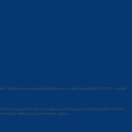
ende. Zrealizowali u nas projekt mobilnościowy w ramach programu ERASMUS+ - projekt
emii BVB im. Łukasza Piszczka w Goczałkowicach-Zdroju oraz w Restauracji BROVAR16 w
zwiedzając atrakcje turystyczne naszego regionu.