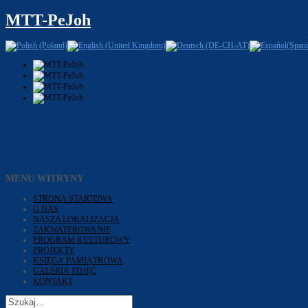
MTT-PeJoh
MENU WITRYNY
STRONA STARTOWA
O NAS
NASZA LOKALIZACJA
ZAKWATEROWANIE
PROGRAM KULTUROWY
PROJEKTY
KSIĘGA PAMIĄTKOWA
GALERIA ZDJĘĆ
KONTAKT