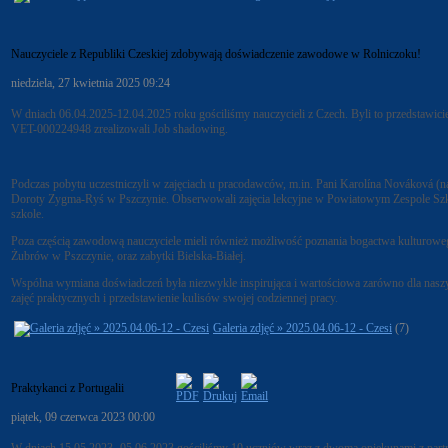
Nauczyciele z Republiki Czeskiej zdobywają doświadczenie zawodowe w Rolniczoku!
niedziela, 27 kwietnia 2025 09:24
W dniach 06.04.2025-12.04.2025 roku gościliśmy nauczycieli z Czech. Byli to przedstawi
VET-000224948 zrealizowali Job shadowing.
Podczas pobytu uczestniczyli w zajęciach u pracodawców, m.in. Pani Karolína Nováková 
Doroty Zygma-Ryś w Pszczynie. Obserwowali zajęcia lekcyjne w Powiatowym Zespole Szkół n
szkole.
Poza częścią zawodową nauczyciele mieli również możliwość poznania bogactwa kulturowego
Żubrów w Pszczynie, oraz zabytki Bielska-Białej.
Wspólna wymiana doświadczeń była niezwykle inspirująca i wartościowa zarówno dla naszy
zajęć praktycznych i przedstawienie kulisów swojej codziennej pracy.
Galeria zdjęć » 2025.04.06-12 - Czesi
(7)
Praktykanci z Portugalii
piątek, 09 czerwca 2023 00:00