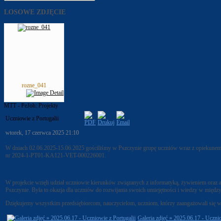
LOSOWE ZDJĘCIE
rozne_041
MTT - PeJoh: Projekty
Uczniowie z Portugalii
wtorek, 17 czerwca 2025 21:10
W dniach 02.06.2025-15.06.2025 gościliśmy w Pszczynie grupę uczniów wraz z opiekunem
nr 2024-1-PT01-KA121-VET-000226001.
W projekcie wzięli udział uczniowie kierunków związanych z informatyką, żywieniem or
Pszczynie. Była to okazja dla uczniów do rozwijania swoich umiejętności i wiedzy w międ
Dziękujemy wszystkim przedsiębiorcom, nauczycielom, uczniom, którzy zaangażowali się w r
Galeria zdjęć » 2025.06.17 - Ucznio