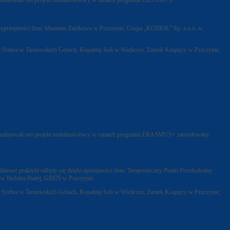
 Realizowali oni projekt mobilnościowy w ramach programu ERASMUS+.
zięki uprzejmości firm: Muzeum Zamkowe w Pszczynie, Grupa „KOZIOŁ” Sp. z o.o. w
lnię Srebra w Tarnowskich Górach, Kopalnię Soli w Wieliczce, Zamek Książęcy w Pszczynie,
 Realizowali oni projekt mobilnościowy w ramach programu ERASMUS+ zatytułowany
odniowe praktyki odbyły się dzięki uprzejmości firm: Terapeutyczny Punkt Przedszkolny
. w Bielsku-Białej, GREŃ w Pszczynie.
lnię Srebra w Tarnowskich Górach, Kopalnię Soli w Wieliczce, Zamek Książęcy w Pszczynie,