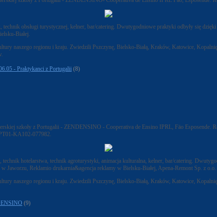
tnerskiej szkoły z Portugalii - ZENDENSINO- Cooperativa de Ensino IPRL Fäo, Esposende.
 technik obsługi turystycznej, kelner, bar/catering. Dwutygodniowe praktyki odbyły się d
lsku-Białej.
i kultury naszego regionu i kraju. Zwiedzili Pszczynę, Bielsko-Białą, Kraków, Katowice, Kopa
w.
06.05 - Praktykanci z Portugalii
(8)
nerskiej szkoły z Portugalii - ZENDENSINO - Cooperativa de Ensino IPRL, Fäo Esposende.
-1-PT01-KA102-077982.
chnik hotelarstwa, technik agroturystyki, animacja kulturalna, kelner, bar/catering. Dwutyg
* w Jaworzu, Reklamio drukarnia&agencja reklamy w Bielsku-Białej, Apena-Remont Sp. z o.o
i kultury naszego regionu i kraju. Zwiedzili Pszczynę, Bielsko-Białą, Kraków, Katowice, Kopa
ENDENSINO
(9)