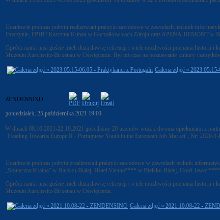
W dniach 15.05.2023 -05.06.2023 gościliśmy 10 uczniów wraz z dwoma opiekunami z par
Uczniowie podczas pobytu realizowani praktyki zawodowe w zawodach: technik informatyk,
Pszczynie, PPHU Karczma Kuban w Goczałkowicach Zdroju oraz APENA-REMONT w Bie
Oprócz nauki nasi goście mieli dużą dawkę rekreacji i wiele możliwości poznania historii 
Muzeum Auschwitz-Birkenau w Oświęcimiu. Był też czas na poznawanie kultury i zabytkó
Galeria zdjęć » 2023.05.15-
ZENDENSINO
poniedziałek, 25 października 2021 19:01
W dniach 08.10.2021-22.10.2021 gościliśmy 20 uczniów wraz z dwoma opiekunami z part
"Heading Towards Europe II - Portuguese Youth in the European Job Market", Nr: 2020
Uczniowie podczas pobytu zrealizowali praktyki zawodowe w zawodach technik informatyk, te
„Słoneczna Kraina” w Bielsku-Białej, Hotel Vienna**** w Bielsku-Białej, Hotel Jawor***
Oprócz nauki nasi goście mieli dużą dawkę rekreacji i wiele możliwości poznania historii 
Muzeum Auschwitz-Birkenau w Oświęcimiu.
Galeria zdjęć » 2021.10.08-22 - Z