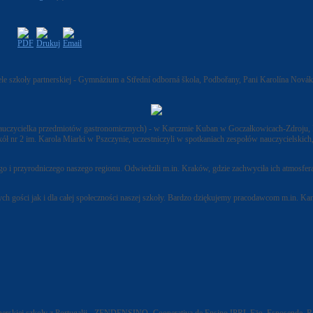
ciele szkoły partnerskiej - Gymnázium a Střední odborná škola, Podbořany, Pani Karolína N
(nauczycielka przedmiotów gastronomicznych) - w Karczmie Kuban w Goczałkowicach-Zdroju, P
r 2 im. Karola Miarki w Pszczynie, uczestniczyli w spotkaniach zespołów nauczycielskich, 
 i przyrodniczego naszego regionu. Odwiedzili m.in. Kraków, gdzie zachwyciła ich atmosfer
ch gości jak i dla całej społeczności naszej szkoły. Bardzo dziękujemy pracodawcom m.in. 