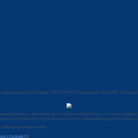
 z partnerskiej szkoły z Portugalii – ZENDENSINO Cooperativa de Ensino IPRL Fäo, Espos
az asystenturą sportową. Staże odbyły się w Powiatowym Urzędzie Pracy w Pszczynie, Akad
zynarodowym środowisku pracy. Oprócz tego uczniowie zrealizowali bogaty program kulturowy 
ealizację tego przedsięwzięcia.
wie z Portugalii
(8)