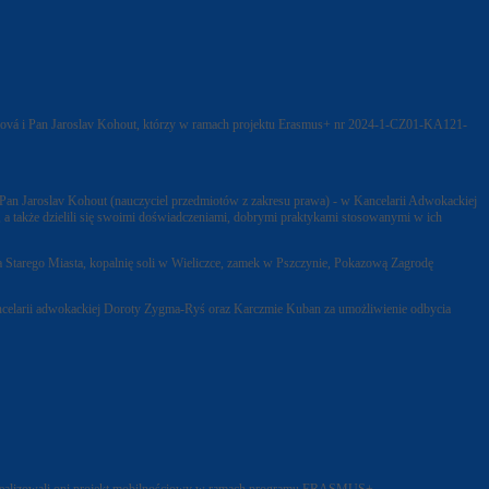
ováková i Pan Jaroslav Kohout, którzy w ramach projektu Erasmus+ nr 2024-1-CZ01-KA121-
an Jaroslav Kohout (nauczyciel przedmiotów z zakresu prawa) - w Kancelarii Adwokackiej
a także dzielili się swoimi doświadczeniami, dobrymi praktykami stosowanymi w ich
a Starego Miasta, kopalnię soli w Wieliczce, zamek w Pszczynie, Pokazową Zagrodę
Kancelarii adwokackiej Doroty Zygma-Ryś oraz Karczmie Kuban za umożliwienie odbycia