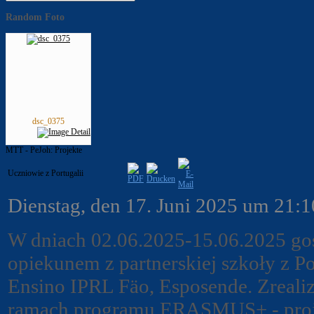
Random Foto
dsc_0375
MTT - PeJoh: Projekte
Uczniowie z Portugalii
Dienstag, den 17. Juni 2025 um 21:
W dniach 02.06.2025-15.06.2025 goś
opiekunem z partnerskiej szkoły z 
Ensino IPRL Fäo, Esposende. Zreali
ramach programu ERASMUS+ - pro