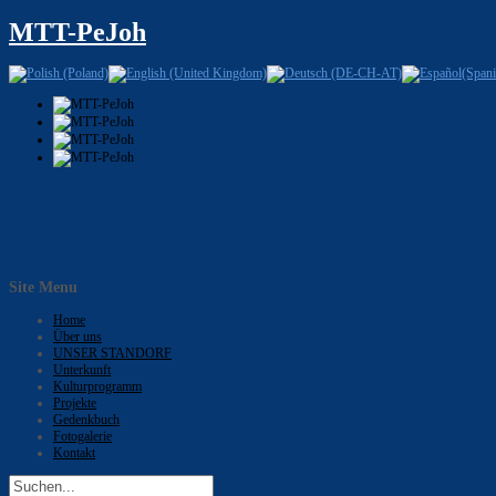
MTT-PeJoh
Site Menu
Home
Über uns
UNSER STANDORF
Unterkunft
Kulturprogramm
Projekte
Gedenkbuch
Fotogalerie
Kontakt