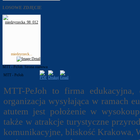
LOSOWE ZDJĘCIE
miedzyrzeck...
MTT - PeJoh: Strona startowa
MTT - PeJoh
MTT-PeJoh to firma edukacyjna, d
organizacja wysyłająca w ramach e
atutem jest położenie w wysokou
także w atrakcje turystyczne przyrod
komunikacyjne, bliskość Krakowa, W