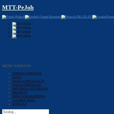
MTT-PeJoh
MENU WITRYNY
STRONA STARTOWA
O NAS
NASZA LOKALIZACJA
ZAKWATEROWANIE
PROGRAM KULTUROWY
PROJEKTY
KSIĘGA PAMIĄTKOWA
GALERIA ZDJĘĆ
KONTAKT